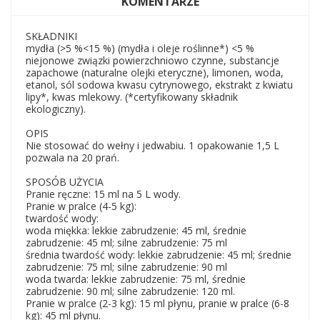
KOMENTARZE
SKŁADNIKI
mydła (>5 %<15 %) (mydła i oleje roślinne*) <5 %
niejonowe związki powierzchniowo czynne, substancje
zapachowe (naturalne olejki eteryczne), limonen, woda,
etanol, sól sodowa kwasu cytrynowego, ekstrakt z kwiatu
lipy*, kwas mlekowy. (*certyfikowany składnik
ekologiczny).
OPIS
Nie stosować do wełny i jedwabiu. 1 opakowanie 1,5 L
pozwala na 20 prań.
SPOSÓB UŻYCIA
Pranie ręczne: 15 ml na 5 L wody.
Pranie w pralce (4-5 kg):
twardość wody:
woda miękka: lekkie zabrudzenie: 45 ml, średnie
zabrudzenie: 45 ml; silne zabrudzenie: 75 ml
średnia twardość wody: lekkie zabrudzenie: 45 ml; średnie
zabrudzenie: 75 ml; silne zabrudzenie: 90 ml
woda twarda: lekkie zabrudzenie: 75 ml, średnie
zabrudzenie: 90 ml; silne zabrudzenie: 120 ml.
Pranie w pralce (2-3 kg): 15 ml płynu, pranie w pralce (6-8
kg): 45 ml płynu.