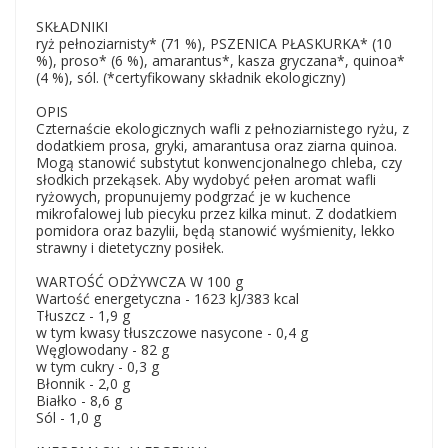
SKŁADNIKI
ryż pełnoziarnisty* (71 %), PSZENICA PŁASKURKA* (10
%), proso* (6 %), amarantus*, kasza gryczana*, quinoa*
(4 %), sól. (*certyfikowany składnik ekologiczny)
OPIS
Czternaście ekologicznych wafli z pełnoziarnistego ryżu, z
dodatkiem prosa, gryki, amarantusa oraz ziarna quinoa.
Mogą stanowić substytut konwencjonalnego chleba, czy
słodkich przekąsek. Aby wydobyć pełen aromat wafli
ryżowych, propunujemy podgrzać je w kuchence
mikrofalowej lub piecyku przez kilka minut. Z dodatkiem
pomidora oraz bazylii, będą stanowić wyśmienity, lekko
strawny i dietetyczny posiłek.
WARTOŚĆ ODŻYWCZA W 100 g
Wartość energetyczna - 1623 kJ/383 kcal
Tłuszcz - 1,9 g
w tym kwasy tłuszczowe nasycone - 0,4 g
Węglowodany - 82 g
w tym cukry - 0,3 g
Błonnik - 2,0 g
Białko - 8,6 g
Sól - 1,0 g