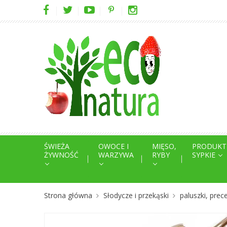
ŚWIEŻA
OWOCE I
MIĘSO,
PRODUKT
ŻYWNOŚĆ
WARZYWA
RYBY
SYPKIE
Strona główna
Słodycze i przekąski
paluszki, prece