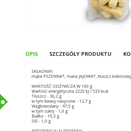
OPIS
SZCZEGÓŁY PRODUKTU
KO
SKŁADNIKI
mąka PSZENNA*, masa JAJOWA*, tłuszcz kokosowy*, 
WARTOŚĆ ODŻYWCZA W 100 g
Wartość energetyczna 2225 kJ / 533 kcal
Tłuszcz - 30,2 g
m
w tym kwasy nasycone - 12,7 g
Węglowodany - 47,5 g
w tym cukry - 1,0 g
Białko - 19,3 g
Sól - 1,0 g
INFORMACJA ALERGENNA