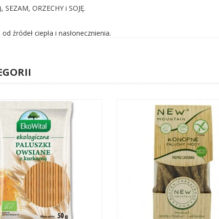
), SEZAM, ORZECHY i SOJĘ.
d źródeł ciepła i nasłonecznienia.
EGORII