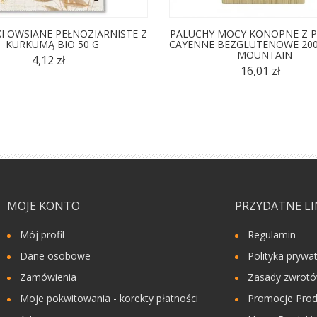
I OWSIANE PEŁNOZIARNISTE Z
PALUCHY MOCY KONOPNE Z P
KURKUMĄ BIO 50 G
CAYENNE BEZGLUTENOWE 200
MOUNTAIN
4,12 zł
16,01 zł
MOJE KONTO
PRZYDATNE LI
Mój profil
Regulamin
Dane osobowe
Polityka prywa
Zamówienia
Zasady zwrot
Moje pokwitowania - korekty płatności
Promocje Prod