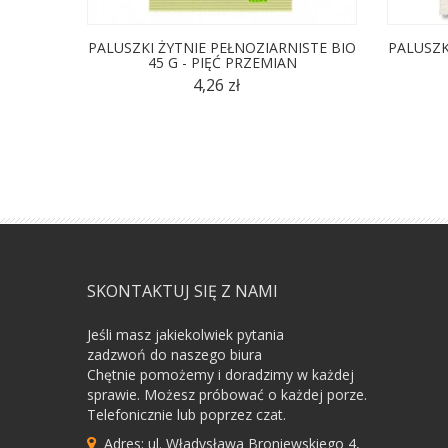
PALUSZKI ŻYTNIE PEŁNOZIARNISTE BIO
PALUSZK
45 G - PIĘĆ PRZEMIAN
4,26 zł
SKONTAKTUJ SIĘ Z NAMI
Jeśli masz jakiekolwiek pytania
zadzwoń do naszego biura
Chętnie pomożemy i doradzimy w każdej
sprawie. Możesz próbować o każdej porze.
Telefonicznie lub poprzez czat.
Adres: ul. Władysława Broniewskiego 4,