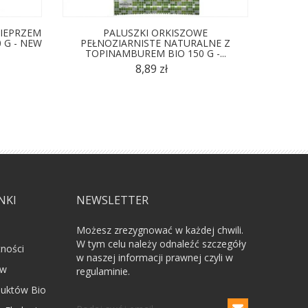
IEPRZEM
PALUSZKI ORKISZOWE
PA
 G - NEW
PEŁNOZIARNISTE NATURALNE Z
SŁONEC
TOPINAMBUREM BIO 150 G -...
8,89 zł
NKI
NEWSLETTER
Możesz zrezygnować w każdej chwili.
W tym celu należy odnaleźć szczegóły
tności
w naszej informacji prawnej czyli w
ów
regulaminie.
uktów Bio