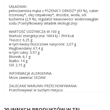
SKŁADNIKI
pełnoziarnista mąka z PSZENICY ORKISZ* (93 %), cukier
trzcinowy*, olej rzepakowy*, drożdże, woda, sól
kuchenna (2,9 %), regulator kwasowości: wodorowęglan
sodu (*certyfikowany składnik ekologiczny)
WARTOŚĆ ODŻYWCZA W 100 g
Wartość energetyczna: 1664 kJ / 394 kcal
Tłuszcz: 6,25 g
w tym kwasy tłuszczowe nasycone: 2,07 g
Węglowodany: 67,4 g
w tym cukry: 3,97 g
Błonnik: 6,1 g
Białko: 14 g
Sól: 2,15 g
INFORMACJA ALERGENNA
Może zawierać SEZAM
ZALECANE WARUNKI PRZECHOWYWANIA
Przechowywać w suchym miejscu
20 INNYCH PRODUKTÓW W TEJ