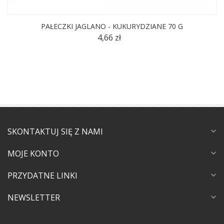
PAŁECZKI JAGLANO - KUKURYDZIANE 70 G
4,66 zł
SKONTAKTUJ SIĘ Z NAMI
expand_more
MOJE KONTO
expand_more
PRZYDATNE LINKI
expand_more
NEWSLETTER
expand_more