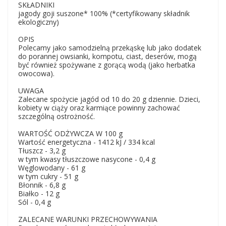
SKŁADNIKI
jagody goji suszone* 100% (*certyfikowany składnik
ekologiczny)
OPIS
Polecamy jako samodzielną przekąskę lub jako dodatek
do porannej owsianki, kompotu, ciast, deserów, mogą
być również spożywane z gorącą wodą (jako herbatka
owocowa).
UWAGA
Zalecane spożycie jagód od 10 do 20 g dziennie. Dzieci,
kobiety w ciąży oraz karmiące powinny zachować
szczególną ostrożność.
WARTOŚĆ ODŻYWCZA W 100 g
Wartość energetyczna - 1412 kJ / 334 kcal
Tłuszcz - 3,2 g
w tym kwasy tłuszczowe nasycone - 0,4 g
Węglowodany - 61 g
w tym cukry - 51 g
Błonnik - 6,8 g
Białko - 12 g
Sól - 0,4 g
ZALECANE WARUNKI PRZECHOWYWANIA