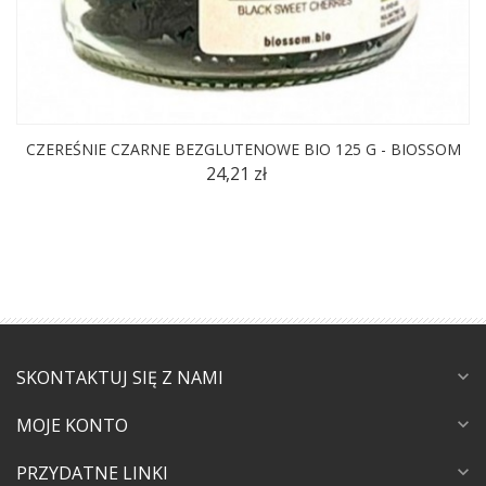
CZEREŚNIE CZARNE BEZGLUTENOWE BIO 125 G - BIOSSOM
24,21 zł
SKONTAKTUJ SIĘ Z NAMI
expand_more
MOJE KONTO
expand_more
PRZYDATNE LINKI
expand_more