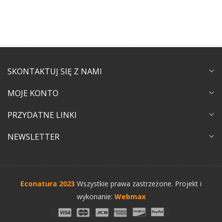
SKONTAKTUJ SIĘ Z NAMI
expand_more
MOJE KONTO
expand_more
PRZYDATNE LINKI
expand_more
NEWSLETTER
expand_more
Econatura 2023
Wszystkie prawa zastrzeżone.
Projekt i
wykonanie:
Webmax