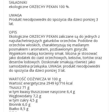
SKŁADNIKI
ekologiczne ORZECHY PEKAN 100 %.
UWAGA
Produkt nieodpowiedni do spożycia dla dzieci poniżej 3
lat.
OPIS
Ekologiczne ORZECHY PEKAN zaliczane są do jednych z
najszlachetniejszych gatunków orzechów. Podobne do
orzechów włoskich, charakteryzują się maślanym
posmakiem i aromatem, pozbawionym goryczki.
Wypiekom nadają korzenny smak. Można je stosować
jako dodatek do ciast orzechowych, keksów, tortów oraz
deserów lodowych. Doskonale smakują również jako
samodzielna przekąska. UWAGA: produkt nieodpowiedni
do spożycia dla dzieci poniżej 3 lat.
WARTOŚĆ ODŻYWCZA W 100 g
Wartość energetyczna 2949 kJ/716 kcal
Tłuszcz 71 g
w tym kwasy tłuszczowe nasycone 6,4 g
Węglowodany 7,2 g
w tym cukry 4,5 g
Błonnik 6,0 g
Białko 8,5 g