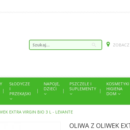
search
ZOBACZ
Y
SŁODYCZE
NAPOJE,
PSZCZELE I
KOSMETYKI
I
DZIECI
SUPLEMENTY
HIGIENA
PRZEKĄSKI
DOM
WEK EXTRA VIRGIN BIO 3 L - LEVANTE
OLIWA Z OLIWEK EXT