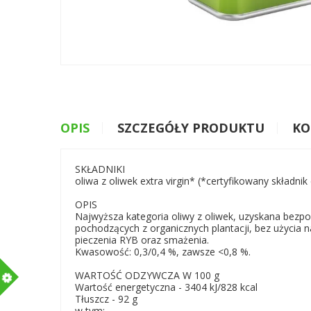
OPIS
SZCZEGÓŁY PRODUKTU
KO
SKŁADNIKI
oliwa z oliwek extra virgin* (*certyfikowany składnik
OPIS
Najwyższa kategoria oliwy z oliwek, uzyskana bezp
pochodzących z organicznych plantacji, bez użycia
pieczenia RYB oraz smażenia.
Kwasowość: 0,3/0,4 %, zawsze <0,8 %.
m
WARTOŚĆ ODZYWCZA W 100 g
Wartość energetyczna - 3404 kJ/828 kcal
Tłuszcz - 92 g
w tym: