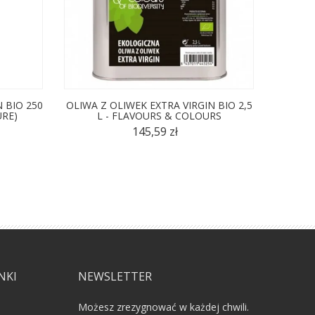
 BIO 250
OLIWA Z OLIWEK EXTRA VIRGIN BIO 2,5
OLIWA Z
URE)
L - FLAVOURS & COLOURS
ML 
145,59 zł
NKI
NEWSLETTER
Możesz zrezygnować w każdej chwili.