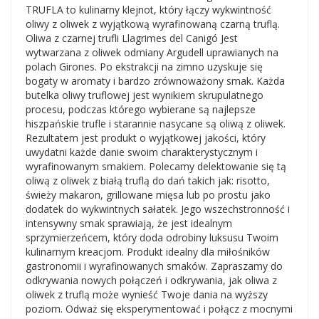
TRUFLA to kulinarny klejnot, który łączy wykwintność
oliwy z oliwek z wyjątkową wyrafinowaną czarną truflą.
Oliwa z czarnej trufli Llagrimes del Canigó Jest
wytwarzana z oliwek odmiany Argudell uprawianych na
polach Girones. Po ekstrakcji na zimno uzyskuje się
bogaty w aromaty i bardzo zrównoważony smak. Każda
butelka oliwy truflowej jest wynikiem skrupulatnego
procesu, podczas którego wybierane są najlepsze
hiszpańskie trufle i starannie nasycane są oliwą z oliwek.
Rezultatem jest produkt o wyjątkowej jakości, który
uwydatni każde danie swoim charakterystycznym i
wyrafinowanym smakiem. Polecamy delektowanie się tą
oliwą z oliwek z białą truflą do dań takich jak: risotto,
świeży makaron, grillowane mięsa lub po prostu jako
dodatek do wykwintnych sałatek. Jego wszechstronność i
intensywny smak sprawiają, że jest idealnym
sprzymierzeńcem, który doda odrobiny luksusu Twoim
kulinarnym kreacjom. Produkt idealny dla miłośników
gastronomii i wyrafinowanych smaków. Zapraszamy do
odkrywania nowych połączeń i odkrywania, jak oliwa z
oliwek z truflą może wynieść Twoje dania na wyższy
poziom. Odważ się eksperymentować i połącz z mocnymi