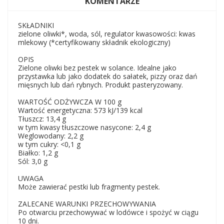
KOMENTARZE
SKŁADNIKI
zielone oliwki*, woda, sól, regulator kwasowości: kwas
mlekowy (*certyfikowany składnik ekologiczny)
OPIS
Zielone oliwki bez pestek w solance. Idealne jako
przystawka lub jako dodatek do sałatek, pizzy oraz dań
mięsnych lub dań rybnych. Produkt pasteryzowany.
WARTOŚĆ ODŻYWCZA W 100 g
Wartość energetyczna: 573 kJ/139 kcal
Tłuszcz: 13,4 g
w tym kwasy tłuszczowe nasycone: 2,4 g
Weglowodany: 2,2 g
w tym cukry: <0,1 g
Białko: 1,2 g
Sól: 3,0 g
UWAGA
Może zawierać pestki lub fragmenty pestek.
ZALECANE WARUNKI PRZECHOWYWANIA
Po otwarciu przechowywać w lodówce i spożyć w ciągu
10 dni.