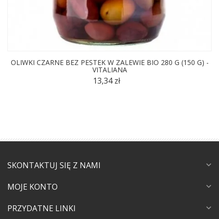
OLIWKI CZARNE BEZ PESTEK W ZALEWIE BIO 280 G (150 G) -
VITALIANA
13,34 zł
SKONTAKTUJ SIĘ Z NAMI
expand_more
MOJE KONTO
expand_more
PRZYDATNE LINKI
expand_more