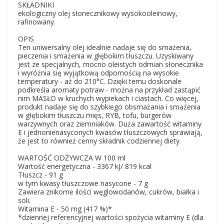
SKŁADNIKI
ekologiczny olej słonecznikowy wysokooleinowy,
rafinowany.
OPIS
Ten uniwersalny olej idealnie nadaje się do smażenia,
pieczenia i smażenia w głębokim tłuszczu. Uzyskiwany
jest ze specjalnych, mocno oleistych odmian słonecznika
i wyróżnia się wyjątkową odpornością na wysokie
temperatury - aż do 210°C. Dzięki temu doskonale
podkreśla aromaty potraw - można na przykład zastąpić
nim MASŁO w kruchych wypiekach i ciastach. Co więcej,
produkt nadaje się do szybkiego obsmażania i smażenia
w głębokim tłuszczu mięs, RYB, tofu, burgerów
warzywnych oraz ziemniaków. Duża zawartość witaminy
E i jednonienasyconych kwasów tłuszczowych sprawiają,
że jest to również cenny składnik codziennej diety.
WARTOŚĆ ODŻYWCZA W 100 ml
Wartość energetyczna - 3367 kJ/ 819 kcal
Tłuszcz - 91 g
w tym kwasy tłuszczowe nasycone - 7 g
Zawiera znikome ilości węglowodanów, cukrów, białka i
soli.
Witamina E - 50 mg (417 %)*
*dziennej referencyjnej wartości spożycia witaminy E (dla