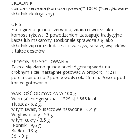
SKŁADNIKI
quinoa czerwona (komosa ryżowa)* 100% (*certyfikowany
składnik ekologiczny)
OPIS
Ekologiczna quinoa czerwona, znana również jako
komosa ryżowa. Z powodzeniem zastępuje tradycyjne
kasze lub makarony. Doskonale sprawdza się jako
składnik zup oraz dodatek do warzyw, sosów, wypieków,
a także deserów.
SPOSÓB PRZYGOTOWANIA
Zaleca się ziarno quinoa przelać gorącą wodą na
drobnym sicie, następnie gotować w proporcji 1:2 (1
porcja quinoa na 2 porcje wody) ok. 25 min. Posolić pod
koniec gotowania.
WARTOŚĆ ODŻYWCZA W 100 g
Wartość energetyczna - 1529 kJ / 363 kcal
Tłuszcz - 6,2 g,
w tym kwasy tłuszczowe nasycone - 0,4 g
Węglowodany - 59 g,
w tym cukry - 3,5 g
Błonnik - 9,6 g
Białko - 13 g
Sól - 0 g