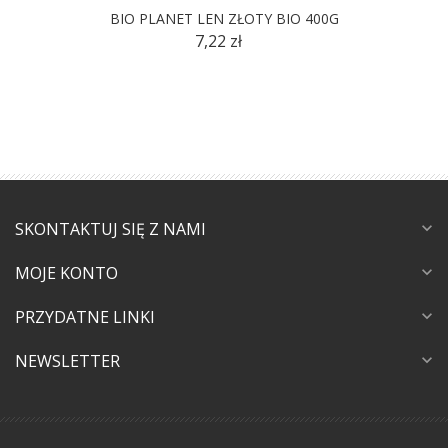
BIO PLANET LEN ZŁOTY BIO 400G
7,22 zł
SKONTAKTUJ SIĘ Z NAMI
expand_more
MOJE KONTO
expand_more
PRZYDATNE LINKI
expand_more
NEWSLETTER
expand_more