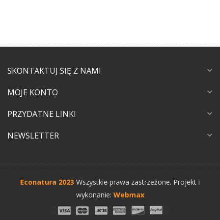
SKONTAKTUJ SIĘ Z NAMI
expand_more
MOJE KONTO
expand_more
PRZYDATNE LINKI
expand_more
NEWSLETTER
expand_more
Econatura 2023
Wszystkie prawa zastrzeżone.
Projekt i
wykonanie:
Webmax