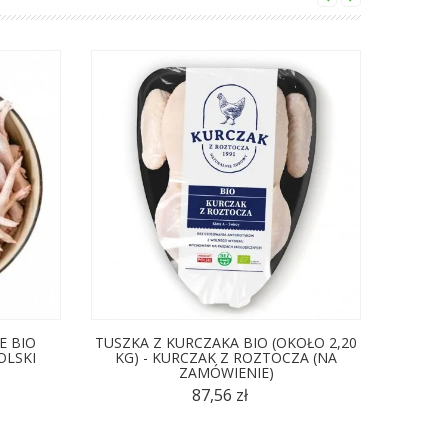
E BIO
TUSZKA Z KURCZAKA BIO (OKOŁO 2,20
FILET 
OLSKI
KG) - KURCZAK Z ROZTOCZA (NA
0,50 
ZAMÓWIENIE)
87,56 zł