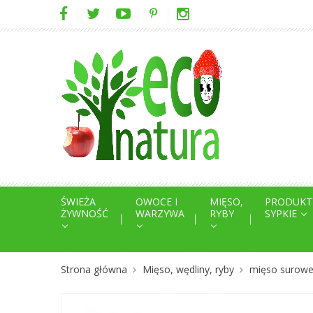
ŚWIEŻA
OWOCE I
MIĘSO,
PRODUKT
ŻYWNOŚĆ
WARZYWA
RYBY
SYPKIE
Strona główna
Mięso, wędliny, ryby
mięso surowe