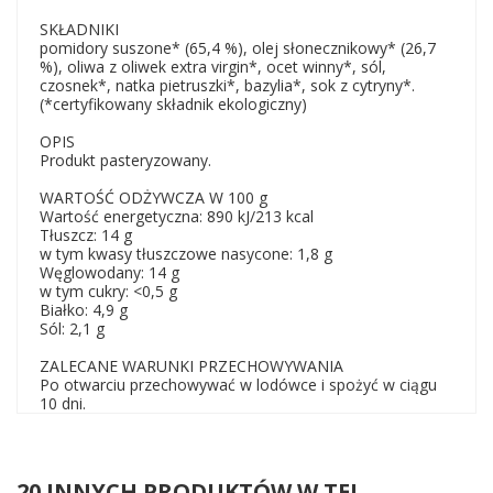
SKŁADNIKI
pomidory suszone* (65,4 %), olej słonecznikowy* (26,7
%), oliwa z oliwek extra virgin*, ocet winny*, sól,
czosnek*, natka pietruszki*, bazylia*, sok z cytryny*.
(*certyfikowany składnik ekologiczny)
OPIS
Produkt pasteryzowany.
WARTOŚĆ ODŻYWCZA W 100 g
Wartość energetyczna: 890 kJ/213 kcal
Tłuszcz: 14 g
w tym kwasy tłuszczowe nasycone: 1,8 g
Węglowodany: 14 g
w tym cukry: <0,5 g
Białko: 4,9 g
Sól: 2,1 g
ZALECANE WARUNKI PRZECHOWYWANIA
Po otwarciu przechowywać w lodówce i spożyć w ciągu
10 dni.
20 INNYCH PRODUKTÓW W TEJ