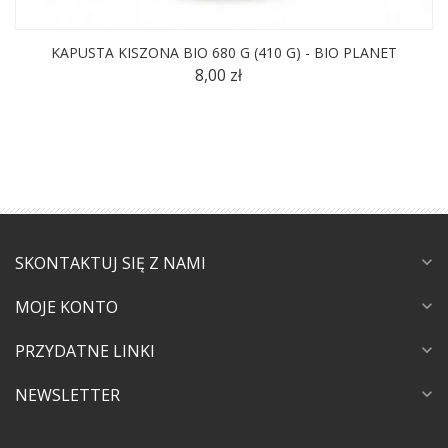
KAPUSTA KISZONA BIO 680 G (410 G) - BIO PLANET
8,00 zł
SKONTAKTUJ SIĘ Z NAMI
expand_more
MOJE KONTO
expand_more
PRZYDATNE LINKI
expand_more
NEWSLETTER
expand_more