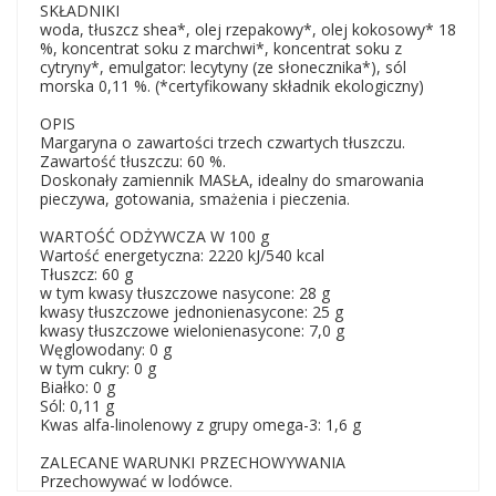
SKŁADNIKI
woda, tłuszcz shea*, olej rzepakowy*, olej kokosowy* 18
%, koncentrat soku z marchwi*, koncentrat soku z
cytryny*, emulgator: lecytyny (ze słonecznika*), sól
morska 0,11 %. (*certyfikowany składnik ekologiczny)
OPIS
Margaryna o zawartości trzech czwartych tłuszczu.
Zawartość tłuszczu: 60 %.
Doskonały zamiennik MASŁA, idealny do smarowania
pieczywa, gotowania, smażenia i pieczenia.
WARTOŚĆ ODŻYWCZA W 100 g
Wartość energetyczna: 2220 kJ/540 kcal
Tłuszcz: 60 g
w tym kwasy tłuszczowe nasycone: 28 g
kwasy tłuszczowe jednonienasycone: 25 g
kwasy tłuszczowe wielonienasycone: 7,0 g
Węglowodany: 0 g
w tym cukry: 0 g
Białko: 0 g
Sól: 0,11 g
Kwas alfa-linolenowy z grupy omega-3: 1,6 g
ZALECANE WARUNKI PRZECHOWYWANIA
Przechowywać w lodówce.