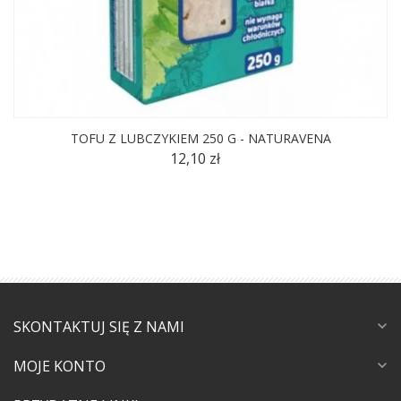
TOFU Z LUBCZYKIEM 250 G - NATURAVENA
12,10 zł
SKONTAKTUJ SIĘ Z NAMI
expand_more
MOJE KONTO
expand_more