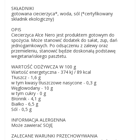
SKŁADNIKI
gotowana ciecierzyca*, woda, sól (*certyfikowany
składnik ekologiczny)
OPIS
Ciecierzyca Alce Nero jest produktem gotowym do
spożycia. Może stanowić dodatek do sałat, zup, dań
jednogarnkowych. Po odsączeniu z zalewy oraz
przemieleniu, stanowić będzie doskonałą podstawę
wegetariańskiego pasztetu.
WARTOŚĆ ODŻYWCZA W 100 g
Wartość energetyczna - 374 kJ / 89 kcal
Tłuszcz - 1,6 g
w tym kwasy tłuszczowe nasycone - 0,3 g
Węglowodany - 10 g
w tym cukry - 0 g
Błonnik - 4,1 g
Białko - 6,5 g
Sól - 0,5 g
INFORMACJA ALERGENNA
Może zawierać SOJĘ
ZALECANE WARUNKI PRZECHOWYWANIA