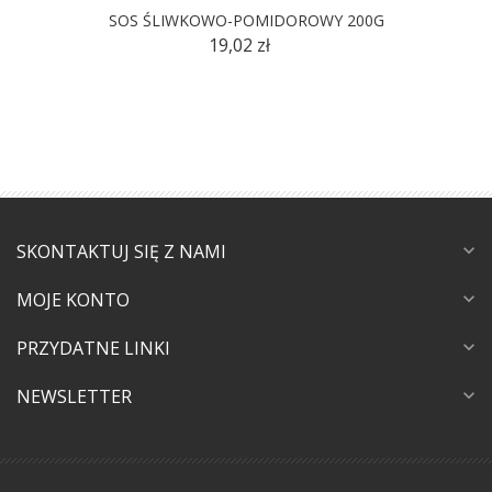
SOS ŚLIWKOWO-POMIDOROWY 200G
19,02 zł
SKONTAKTUJ SIĘ Z NAMI
expand_more
MOJE KONTO
expand_more
PRZYDATNE LINKI
expand_more
NEWSLETTER
expand_more