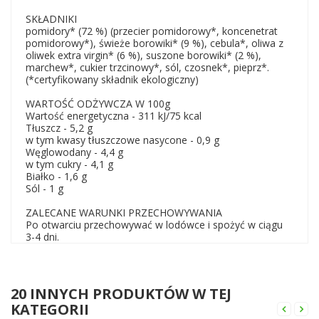
SKŁADNIKI
pomidory* (72 %) (przecier pomidorowy*, koncenetrat
pomidorowy*), świeże borowiki* (9 %), cebula*, oliwa z
oliwek extra virgin* (6 %), suszone borowiki* (2 %),
marchew*, cukier trzcinowy*, sól, czosnek*, pieprz*.
(*certyfikowany składnik ekologiczny)
WARTOŚĆ ODŻYWCZA W 100g
Wartość energetyczna - 311 kJ/75 kcal
Tłuszcz - 5,2 g
w tym kwasy tłuszczowe nasycone - 0,9 g
Węglowodany - 4,4 g
w tym cukry - 4,1 g
Białko - 1,6 g
Sól - 1 g
ZALECANE WARUNKI PRZECHOWYWANIA
Po otwarciu przechowywać w lodówce i spożyć w ciągu
3-4 dni.
20 INNYCH PRODUKTÓW W TEJ
KATEGORII