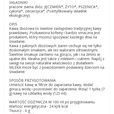
SKŁADNIKI
prażone ziarna zbóż: JĘCZMIEŃ*, ŻYTO*, PSZENICA*,
cykoria*, ciecierzyca*. (*certyfikowany składnik
ekologiczny)
OPIS
Kawa zbożowa to świetne zastępstwo tradycyjnej kawy
prawdziwej. Pozbawiona kofeiny i bardzo smaczna jest
produktem, który możesz spożywać każdego dnia na
śniadanie.
Kawa z palonych zbożowych ziaren cechuje się nie tylko
doskonałym smakiem, ale też walorami zdrowotnymi.
Świetnie smakuje zarówno na gorąco, jak i na zimno w
upalne dni. Idealna jest także z mlekiem i cukrem. Napój z
uwagi na swoje naturalne właściwości z dodatkiem
MLEKA może być z powodzeniem podawany dzieciom na
śniadanie.
SPOSÓB PRZYGOTOWANIA
Umieścić kawę w filtrze do zaparzania kawy, dodać
gorącą wodę i pozostawić do zaparzenia. Wziąć 1 łyżkę (7
g) kawy na szklankę wody (125 ml).
WARTOŚĆ ODŻYWCZA W 100 ml po przygotowaniu
Wartość energetyczna - 24 kJ/6 kcal
Tłuszcz - 0 g