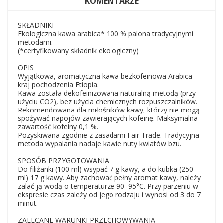
KOMENTARZE
SKŁADNIKI
Ekologiczna kawa arabica* 100 % palona tradycyjnymi
metodami.
(*certyfikowany składnik ekologiczny)
OPIS
Wyjątkowa, aromatyczna kawa bezkofeinowa Arabica -
kraj pochodzenia Etiopia.
Kawa została dekofeinizowana naturalną metodą (przy
użyciu CO2), bez użycia chemicznych rozpuszczalników.
Rekomendowana dla miłośników kawy, którzy nie mogą
spożywać napojów zawierających kofeinę. Maksymalna
zawartość kofeiny 0,1 %.
Pozyskiwana zgodnie z zasadami Fair Trade. Tradycyjna
metoda wypalania nadaje kawie nuty kwiatów bzu.
SPOSÓB PRZYGOTOWANIA
Do filiżanki (100 ml) wsypać 7 g kawy, a do kubka (250
ml) 17 g kawy. Aby zachować pełny aromat kawy, należy
zalać ją wodą o temperaturze 90–95°C. Przy parzeniu w
ekspresie czas zależy od jego rodzaju i wynosi od 3 do 7
minut.
ZALECANE WARUNKI PRZECHOWYWANIA