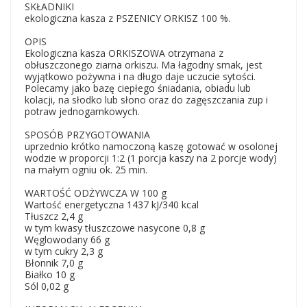
SKŁADNIKI
ekologiczna kasza z PSZENICY ORKISZ 100 %.
OPIS
Ekologiczna kasza ORKISZOWA otrzymana z
obłuszczonego ziarna orkiszu. Ma łagodny smak, jest
wyjątkowo pożywna i na długo daje uczucie sytości.
Polecamy jako bazę ciepłego śniadania, obiadu lub
kolacji, na słodko lub słono oraz do zagęszczania zup i
potraw jednogarnkowych.
SPOSÓB PRZYGOTOWANIA
uprzednio krótko namoczoną kaszę gotować w osolonej
wodzie w proporcji 1:2 (1 porcja kaszy na 2 porcje wody)
na małym ogniu ok. 25 min.
WARTOŚĆ ODŻYWCZA W 100 g
Wartość energetyczna 1437 kJ/340 kcal
Tłuszcz 2,4 g
w tym kwasy tłuszczowe nasycone 0,8 g
Węglowodany 66 g
w tym cukry 2,3 g
Błonnik 7,0 g
Białko 10 g
Sól 0,02 g