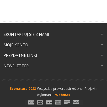
SKONTAKTUJ SIĘ Z NAMI
expand_more
MOJE KONTO
expand_more
PRZYDATNE LINKI
expand_more
NEWSLETTER
expand_more
Econatura 2023
Wszystkie prawa zastrzeżone.
Projekt i
wykonanie:
Webmax