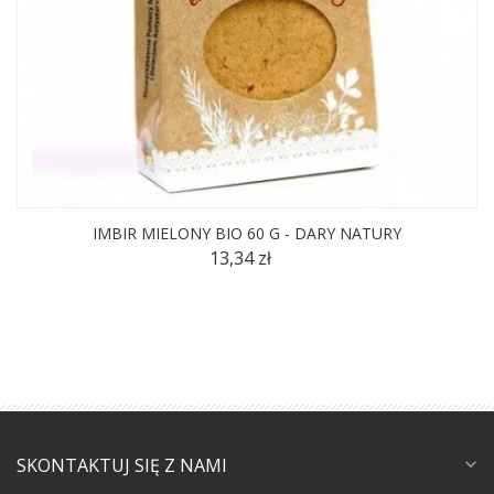
IMBIR MIELONY BIO 60 G - DARY NATURY
13,34 zł
SKONTAKTUJ SIĘ Z NAMI
expand_more