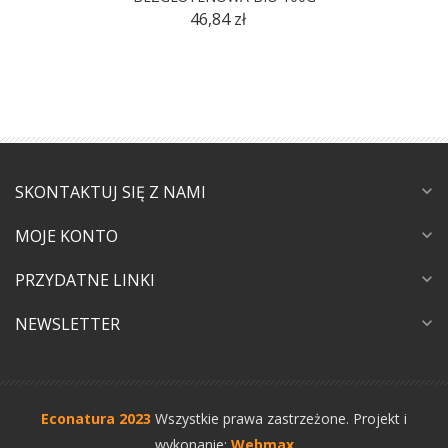
46,84 zł
SKONTAKTUJ SIĘ Z NAMI
expand_more
MOJE KONTO
expand_more
PRZYDATNE LINKI
expand_more
NEWSLETTER
expand_more
Econatura 2023
Wszystkie prawa zastrzeżone.
Projekt i
wykonanie:
Webmax