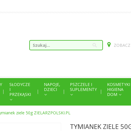
search
ZOBACZ
Y
SŁODYCZE
NAPOJE,
PSZCZELE I
KOSMETYKI
I
DZIECI
SUPLEMENTY
HIGIENA
PRZEKĄSKI
DOM
ymianek ziele 50g ZIELARZPOLSKI.PL
TYMIANEK ZIELE 50G