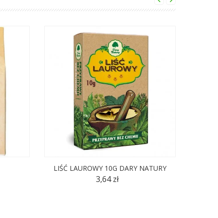
LIŚĆ LAUROWY 10G DARY NATURY
PIĘĆ
B
3,64 zł