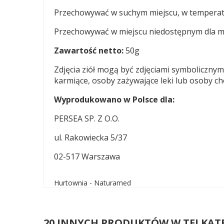
Przechowywać w suchym miejscu, w temperat
Przechowywać w miejscu niedostępnym dla ma
Zawartość netto
:
50g
Zdjęcia ziół mogą być zdjęciami symbolicznym
karmiące, osoby zażywające leki lub osoby c
Wyprodukowano w Polsce dla:
PERSEA SP. Z O.O.
ul. Rakowiecka 5/37
02-517 Warszawa
Hurtownia - Naturamed
20 INNYCH PRODUKTÓW W TEJ KAT