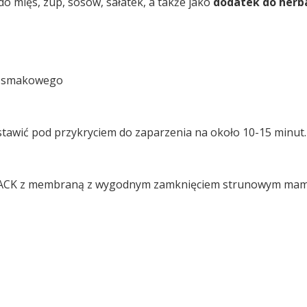
o mięs, zup, sosów, sałatek, a także jako
dodatek
do
herb
ia smakowego
stawić pod przykryciem do zaparzenia na około 10-15 minut. 
PACK z membraną z wygodnym zamknięciem strunowym mamy