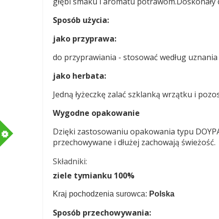
głębi smaku i aromatu potrawom.
Doskonały d
Sposób użycia:
jako przyprawa:
do przyprawiania - stosować według uznan
jako herbata:
Jedną łyżeczkę zalać szklanką wrzątku i pozo
Wygodne opakowanie
m
Dzięki zastosowaniu opakowania typu DOY
przechowywane i dłużej zachowają świeżość.
Składniki:
ziele tymianku 100%
Kraj pochodzenia surowca:
Polska
Sposób przechowywania: