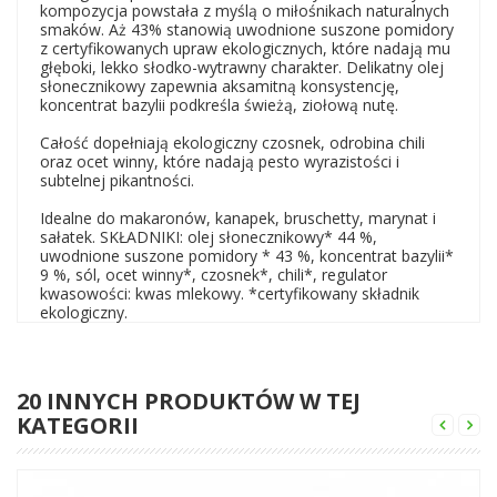
kompozycja powstała z myślą o miłośnikach naturalnych
smaków. Aż 43% stanowią uwodnione suszone pomidory
z certyfikowanych upraw ekologicznych, które nadają mu
głęboki, lekko słodko-wytrawny charakter. Delikatny olej
słonecznikowy zapewnia aksamitną konsystencję,
koncentrat bazylii podkreśla świeżą, ziołową nutę.
Całość dopełniają ekologiczny czosnek, odrobina chili
oraz ocet winny, które nadają pesto wyrazistości i
subtelnej pikantności.
Idealne do makaronów, kanapek, bruschetty, marynat i
sałatek. SKŁADNIKI: olej słonecznikowy* 44 %,
uwodnione suszone pomidory * 43 %, koncentrat bazylii*
9 %, sól, ocet winny*, czosnek*, chili*, regulator
kwasowości: kwas mlekowy. *certyfikowany składnik
ekologiczny.
20 INNYCH PRODUKTÓW W TEJ
KATEGORII