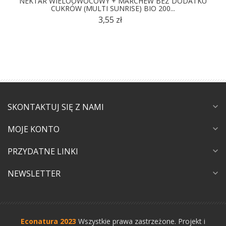
NEKTAR WIELOOWOCOWY + MARCHEW BEZ DODATKU
CUKRÓW (MULTI SUNRISE) BIO 200...
3,55 zł
SKONTAKTUJ SIĘ Z NAMI
expand_more
MOJE KONTO
expand_more
PRZYDATNE LINKI
expand_more
NEWSLETTER
expand_more
Econatura 2023
Wszystkie prawa zastrzeżone.
Projekt i