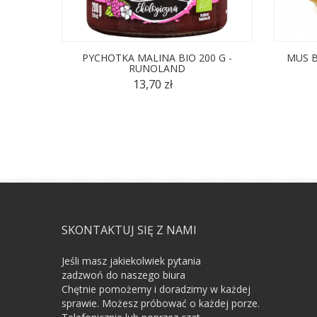
PYCHOTKA MALINA BIO 200 G -
MUS B
RUNOLAND
13,70 zł
SKONTAKTUJ SIĘ Z NAMI
Jeśli masz jakiekolwiek pytania
zadzwoń do naszego biura
Chętnie pomożemy i doradzimy w każdej
sprawie. Możesz próbować o każdej porze.