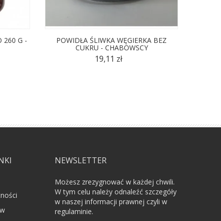
 260 G -
POWIDŁA ŚLIWKA WĘGIERKA BEZ
MOR
CUKRU - CHABOWSCY
19,11 zł
NKI
NEWSLETTER
Możesz zrezygnować w każdej chwili.
W tym celu należy odnaleźć szczegóły
tności
w naszej informacji prawnej czyli w
ów
regulaminie.