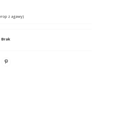
syrop z agawy)
k
Brak