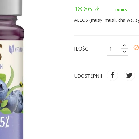
18,86 zł
Brutto
ALLOS (musy, musli, chałwa, 
bloc
ILOŚĆ
UDOSTĘPNIJ