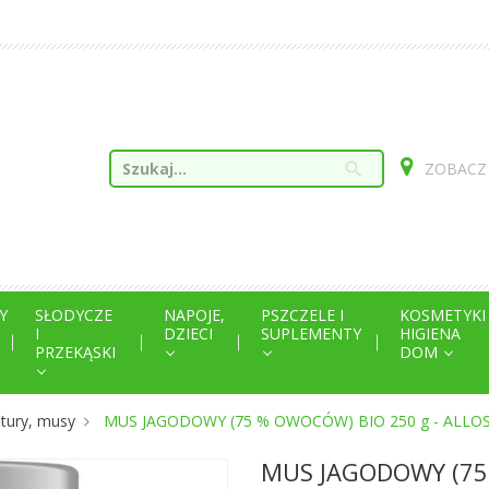
search
ZOBACZ
Y
SŁODYCZE
NAPOJE,
PSZCZELE I
KOSMETYKI
I
DZIECI
SUPLEMENTY
HIGIENA
PRZEKĄSKI
DOM
tury, musy
MUS JAGODOWY (75 % OWOCÓW) BIO 250 g - ALLO
MUS JAGODOWY (75