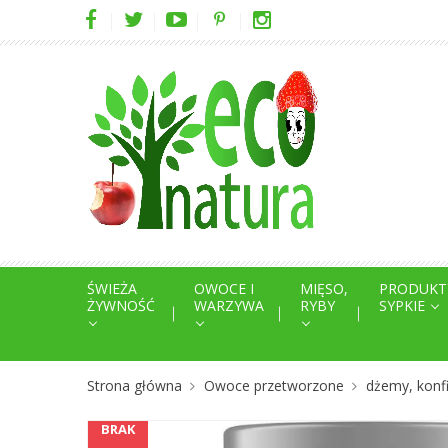
ŚWIEŻA
OWOCE I
MIĘSO,
PRODUKT
ŻYWNOŚĆ
WARZYWA
RYBY
SYPKIE
Strona główna
Owoce przetworzone
dżemy, konfi
BRAK