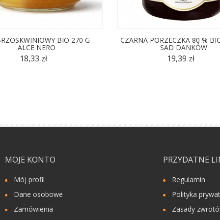
RZOSKWINIOWY BIO 270 G -
CZARNA PORZECZKA 80 % BIO
ALCE NERO
SAD DANKÓW
18,33 zł
19,39 zł
MOJE KONTO
PRZYDATNE LI
Mój profil
Regulamin
Dane osobowe
Polityka prywa
Zamówienia
Zasady zwrot