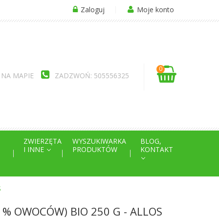
Zaloguj
Moje konto
0
 NA MAPIE
ZADZWOŃ: 505556325
ZWIERZĘTA
WYSZUKIWARKA
BLOG,
I INNE
PRODUKTÓW
KONTAKT
S
 % OWOCÓW) BIO 250 G - ALLOS