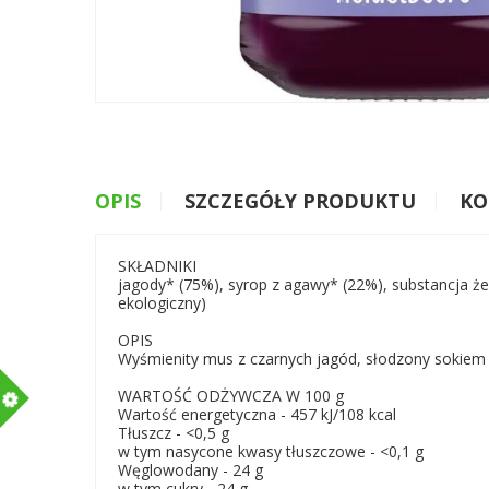
OPIS
SZCZEGÓŁY PRODUKTU
KO
SKŁADNIKI
jagody* (75%), syrop z agawy* (22%), substancja że
ekologiczny)
OPIS
Wyśmienity mus z czarnych jagód, słodzony sokiem
m
WARTOŚĆ ODŻYWCZA W 100 g
Wartość energetyczna - 457 kJ/108 kcal
Tłuszcz - <0,5 g
w tym nasycone kwasy tłuszczowe - <0,1 g
Węglowodany - 24 g
w tym cukry - 24 g