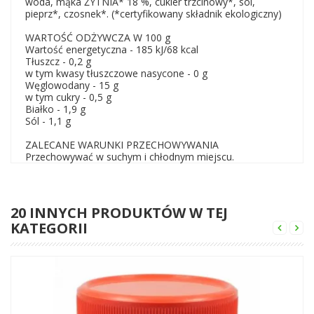
woda, mąka ŻYTNIA* 18 %, cukier trzcinowy*, sól,
pieprz*, czosnek*. (*certyfikowany składnik ekologiczny)
WARTOŚĆ ODŻYWCZA W 100 g
Wartość energetyczna - 185 kJ/68 kcal
Tłuszcz - 0,2 g
w tym kwasy tłuszczowe nasycone - 0 g
Węglowodany - 15 g
w tym cukry - 0,5 g
Białko - 1,9 g
Sól - 1,1 g
ZALECANE WARUNKI PRZECHOWYWANIA
Przechowywać w suchym i chłodnym miejscu.
20 INNYCH PRODUKTÓW W TEJ
KATEGORII