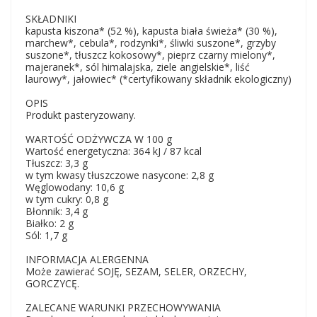
SKŁADNIKI
kapusta kiszona* (52 %), kapusta biała świeża* (30 %),
marchew*, cebula*, rodzynki*, śliwki suszone*, grzyby
suszone*, tłuszcz kokosowy*, pieprz czarny mielony*,
majeranek*, sól himalajska, ziele angielskie*, liść
laurowy*, jałowiec* (*certyfikowany składnik ekologiczny)
OPIS
Produkt pasteryzowany.
WARTOŚĆ ODŻYWCZA W 100 g
Wartość energetyczna: 364 kJ / 87 kcal
Tłuszcz: 3,3 g
w tym kwasy tłuszczowe nasycone: 2,8 g
Węglowodany: 10,6 g
w tym cukry: 0,8 g
Błonnik: 3,4 g
Białko: 2 g
Sól: 1,7 g
INFORMACJA ALERGENNA
Może zawierać SOJĘ, SEZAM, SELER, ORZECHY,
GORCZYCĘ.
ZALECANE WARUNKI PRZECHOWYWANIA