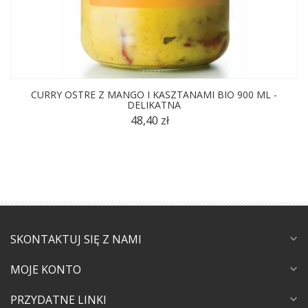
CURRY OSTRE Z MANGO I KASZTANAMI BIO 900 ML -
DELIKATNA
48,40 zł
SKONTAKTUJ SIĘ Z NAMI
expand_more
MOJE KONTO
expand_more
PRZYDATNE LINKI
expand_more