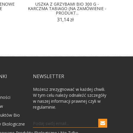
TENOWE
USZKA Z GRZYBAMI BIO 300 G -
PIEROG
E
KARCZMA TABIAGO (NA ZAMÓWIENIE -
PRODUKT...
31,14 zł
NKI
NEWSLETTER
Możesz zrezygnować w każdej chwili.
W tym celu należy odnaleźć szczegóły
tności
w naszej informacji prawnej czyli w
ów
regulaminie.
uktów Bio
 Ekologiczne
powane Produkty Ekologiczne i Nie Tylko