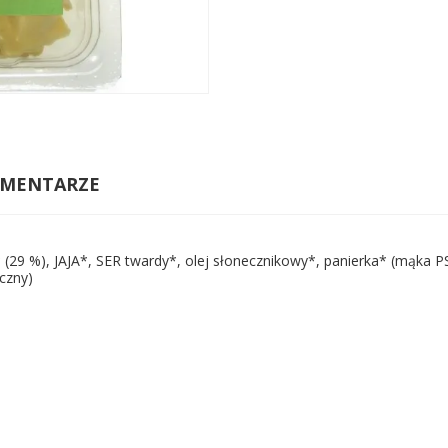
MENTARZE
9 %), JAJA*, SER twardy*, olej słonecznikowy*, panierka* (mąka PSZ
iczny)