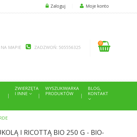
Zaloguj
Moje konto
0
 NA MAPIE
ZADZWOŃ: 505556325
ZWIERZĘTA
WYSZUKIWARKA
BLOG,
I INNE
PRODUKTÓW
KONTAKT
ERDE
KOLĄ I RICOTTĄ BIO 250 G - BIO-