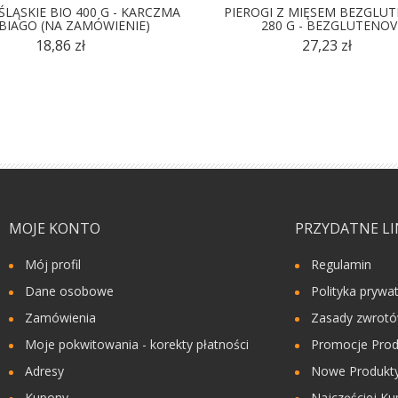
ŚLĄSKIE BIO 400 G - KARCZMA
PIEROGI Z MIĘSEM BEZGLU
BIAGO (NA ZAMÓWIENIE)
280 G - BEZGLUTENOV
18,86 zł
27,23 zł
MOJE KONTO
PRZYDATNE LI
Mój profil
Regulamin
Dane osobowe
Polityka prywa
Zamówienia
Zasady zwrot
Moje pokwitowania - korekty płatności
Promocje Prod
Adresy
Nowe Produkty
Kupony
Najczęściej Ku