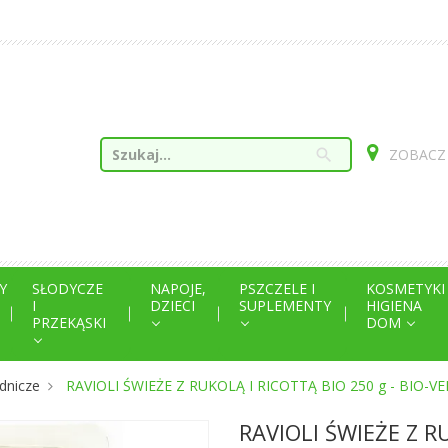
search
ZOBACZ
Y
SŁODYCZE
NAPOJE,
PSZCZELE I
KOSMETYKI
I
DZIECI
SUPLEMENTY
HIGIENA
PRZEKĄSKI
DOM
dnicze
RAVIOLI ŚWIEŻE Z RUKOLĄ I RICOTTĄ BIO 250 g - BIO-V
RAVIOLI ŚWIEŻE Z RU