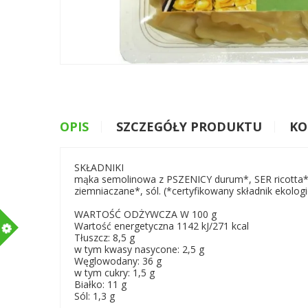
OPIS
SZCZEGÓŁY PRODUKTU
KO
SKŁADNIKI
mąka semolinowa z PSZENICY durum*, SER ricotta* (2
ziemniaczane*, sól. (*certyfikowany składnik ekolog
WARTOŚĆ ODŻYWCZA W 100 g
m
Wartość energetyczna 1142 kJ/271 kcal
Tłuszcz: 8,5 g
w tym kwasy nasycone: 2,5 g
Węglowodany: 36 g
w tym cukry: 1,5 g
Białko: 11 g
Sól: 1,3 g