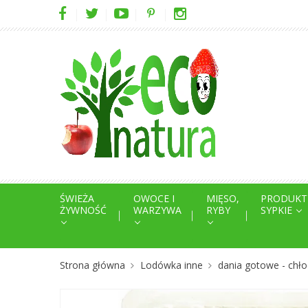
ŚWIEŻA
OWOCE I
MIĘSO,
PRODUKT
ŻYWNOŚĆ
WARZYWA
RYBY
SYPKIE
Strona główna
Lodówka inne
dania gotowe - chło