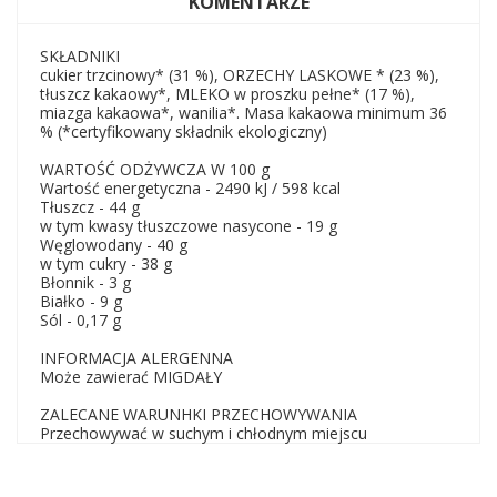
KOMENTARZE
SKŁADNIKI
cukier trzcinowy* (31 %), ORZECHY LASKOWE * (23 %),
tłuszcz kakaowy*, MLEKO w proszku pełne* (17 %),
miazga kakaowa*, wanilia*. Masa kakaowa minimum 36
% (*certyfikowany składnik ekologiczny)
WARTOŚĆ ODŻYWCZA W 100 g
Wartość energetyczna - 2490 kJ / 598 kcal
Tłuszcz - 44 g
w tym kwasy tłuszczowe nasycone - 19 g
Węglowodany - 40 g
w tym cukry - 38 g
Błonnik - 3 g
Białko - 9 g
Sól - 0,17 g
INFORMACJA ALERGENNA
Może zawierać MIGDAŁY
ZALECANE WARUNHKI PRZECHOWYWANIA
Przechowywać w suchym i chłodnym miejscu