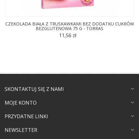
CZEKOLADA BIAŁA Z TRUSKAWKAMI BEZ DODATKU CUKRÓW
BEZGLUTENOWA 75 G - TORRAS
11,56 zł
SKONTAKTUJ SIĘ Z NAMI
expand_more
MOJE KONTO
expand_more
PRZYDATNE LINKI
expand_more
NEWSLETTER
expand_more