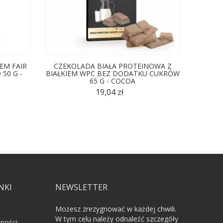
EM FAIR
CZEKOLADA BIAŁA PROTEINOWA Z
CZEKO
50 G -
BIAŁKIEM WPC BEZ DODATKU CUKRÓW
65 G - COCOA
BEZ
19,04 zł
NKI
NEWSLETTER
Możesz zrezygnować w każdej chwili.
W tym celu należy odnaleźć szczegóły
tności