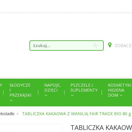
search
ZOBACZ
Y
SŁODYCZE
NAPOJE,
PSZCZELE I
KOSMETYKI
I
DZIECI
SUPLEMENTY
HIGIENA
PRZEKĄSKI
DOM
ekoladki
TABLICZKA KAKAOWA Z WANILIĄ FAIR TRADE BIO 80 g -
TABLICZKA KAKAOWA 