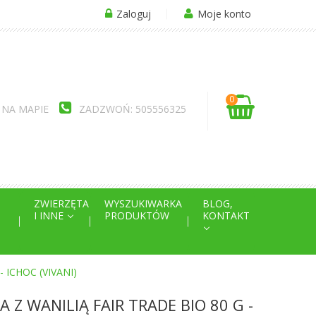
Zaloguj
Moje konto
0
 NA MAPIE
ZADZWOŃ: 505556325
ZWIERZĘTA
WYSZUKIWARKA
BLOG,
I INNE
PRODUKTÓW
KONTAKT
 ICHOC (VIVANI)
Z WANILIĄ FAIR TRADE BIO 80 G -