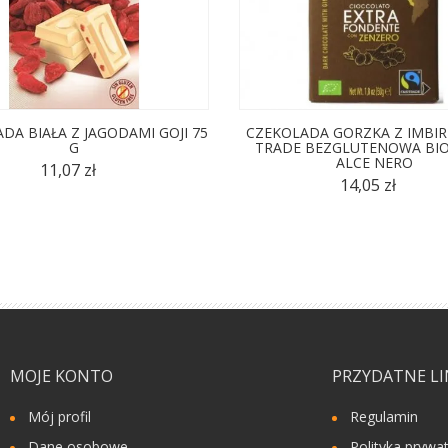
DA BIAŁA Z JAGODAMI GOJI 75
CZEKOLADA GORZKA Z IMBIR
G
TRADE BEZGLUTENOWA BIO 
ALCE NERO
11,07 zł
14,05 zł
MOJE KONTO
PRZYDATNE LI
Mój profil
Regulamin
Dane osobowe
Polityka prywa