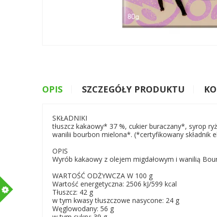
OPIS
SZCZEGÓŁY PRODUKTU
KO
SKŁADNIKI
tłuszcz kakaowy* 37 %, cukier buraczany*, syrop r
wanilii bourbon mielona*. (*certyfikowany składnik 
OPIS
Wyrób kakaowy z olejem migdałowym i wanilią Bou
WARTOŚĆ ODŻYWCZA W 100 g
Wartość energetyczna: 2506 kJ/599 kcal
m
Tłuszcz: 42 g
w tym kwasy tłuszczowe nasycone: 24 g
Węglowodany: 56 g
w tym cukry: 39 g