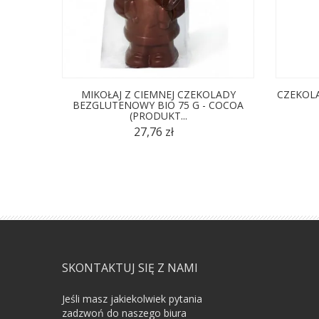
MIKOŁAJ Z CIEMNEJ CZEKOLADY
CZEKOLA
BEZGLUTENOWY BIO 75 G - COCOA
(PRODUKT...
27,76 zł
SKONTAKTUJ SIĘ Z NAMI
Jeśli masz jakiekolwiek pytania
zadzwoń do naszego biura