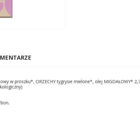
MENTARZE
yżowy w proszku*, ORZECHY tygrysie mielone*, olej MIGDAŁOWY* 2,7 %
ekologiczny)
rbon.