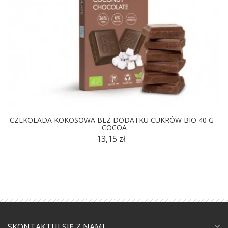
CZEKOLADA KOKOSOWA BEZ DODATKU CUKRÓW BIO 40 G -
COCOA
13,15 zł
SKONTAKTUJ SIĘ Z NAMI
expand_more