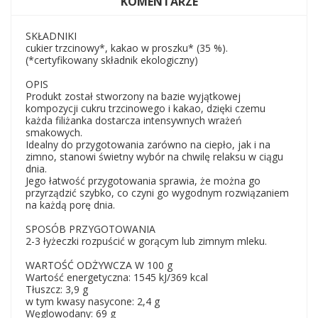
KOMENTARZE
SKŁADNIKI
cukier trzcinowy*, kakao w proszku* (35 %).
(*certyfikowany składnik ekologiczny)
OPIS
Produkt został stworzony na bazie wyjątkowej
kompozycji cukru trzcinowego i kakao, dzięki czemu
każda filiżanka dostarcza intensywnych wrażeń
smakowych.
Idealny do przygotowania zarówno na ciepło, jak i na
zimno, stanowi świetny wybór na chwilę relaksu w ciągu
dnia.
Jego łatwość przygotowania sprawia, że można go
przyrządzić szybko, co czyni go wygodnym rozwiązaniem
na każdą porę dnia.
SPOSÓB PRZYGOTOWANIA
2-3 łyżeczki rozpuścić w gorącym lub zimnym mleku.
WARTOŚĆ ODŻYWCZA W 100 g
Wartość energetyczna: 1545 kJ/369 kcal
Tłuszcz: 3,9 g
w tym kwasy nasycone: 2,4 g
Węglowodany: 69 g