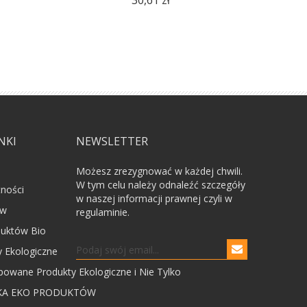
30,61 zł
NKI
NEWSLETTER
Możesz zrezygnować w każdej chwili.
W tym celu należy odnaleźć szczegóły
tności
w naszej informacji prawnej czyli w
ów
regulaminie.
uktów Bio
 Ekologiczne
powane Produkty Ekologiczne i Nie Tylko
KA EKO PRODUKTÓW