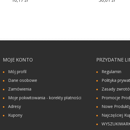
16,17 zł
30,61 zł
MOJE KONTO
PRZYDATNE LI
Mój profil
Regulamin
Dane osobowe
Polityka prywa
Zamówienia
Zasady zwrot
Moje pokwitowania - korekty płatności
Promocje Prod
Adresy
Nowe Produkty
Kupony
Najczęściej Ku
WYSZUKIWAR