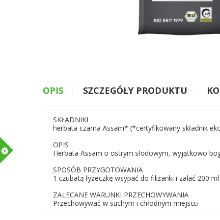
OPIS
SZCZEGÓŁY PRODUKTU
KO
SKŁADNIKI
herbata czarna Assam* (*certyfikowany składnik eko
OPIS
m
Herbata Assam o ostrym słodowym, wyjątkowo bo
SPOSÓB PRZYGOTOWANIA
1 czubatą łyżeczkę wsypać do filiżanki i zalać 200 m
ZALECANE WARUNKI PRZECHOWYWANIA
Przechowywać w suchym i chłodnym miejscu