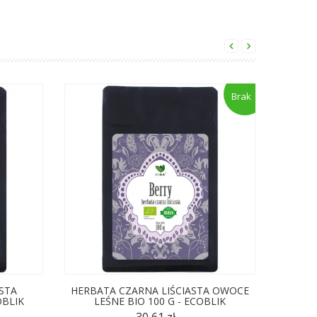
Brak
STA
HERBATA CZARNA LIŚCIASTA OWOCE
HERBA
OBLIK
LEŚNE BIO 100 G - ECOBLIK