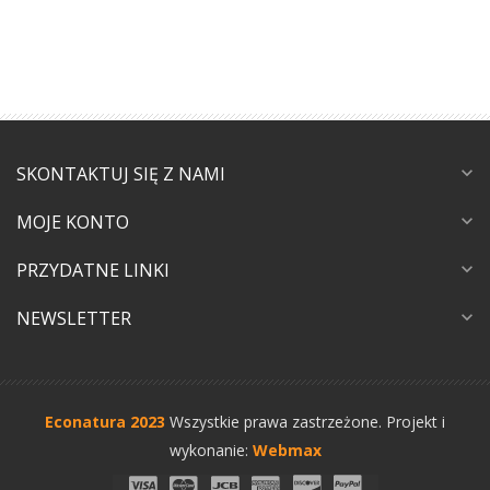
SKONTAKTUJ SIĘ Z NAMI
expand_more
MOJE KONTO
expand_more
PRZYDATNE LINKI
expand_more
NEWSLETTER
expand_more
Econatura 2023
Wszystkie prawa zastrzeżone.
Projekt i
wykonanie:
Webmax