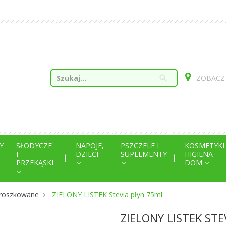
search
ZOBACZ
Y
SŁODYCZE
NAPOJE,
PSZCZELE I
KOSMETYKI
I
DZIECI
SUPLEMENTY
HIGIENA
PRZEKĄSKI
DOM
sproszkowane
ZIELONY LISTEK Stevia płyn 75ml
ZIELONY LISTEK ST