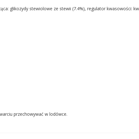
ząca: glikozydy stewiolowe ze stewii (7.4%), regulator kwasowości: k
warciu przechowywać w lodówce.