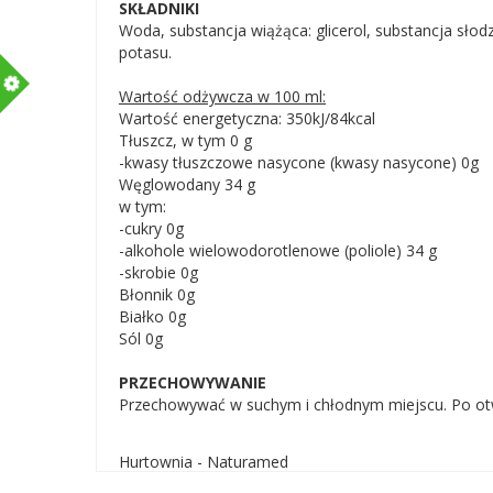
SKŁADNIKI
Woda, substancja wiążąca: glicerol, substancja słod
potasu.
m
Wartość odżywcza w 100 ml:
Wartość energetyczna: 350kJ/84kcal
Tłuszcz, w tym 0 g
-kwasy tłuszczowe nasycone (kwasy nasycone) 0g
Węglowodany 34 g
w tym:
-cukry 0g
-alkohole wielowodorotlenowe (poliole) 34 g
-skrobie 0g
Błonnik 0g
Białko 0g
Sól 0g
PRZECHOWYWANIE
Przechowywać w suchym i chłodnym miejscu. Po ot
Hurtownia - Naturamed