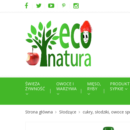
ŚWIEŻA
OWOCE I
MIĘSO,
PRODUKT
ŻYWNOŚĆ
WARZYWA
RYBY
SYPKIE
Strona główna
Słodzące
cukry, słodziki, owoce 