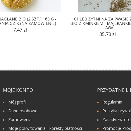
JAGLANE BIO (2 SZT.) 160 G -
CHLEB ŻYTNI NA ZAKWASIE 
RNIA GZIK (NA ZAMÓWIENIE)
BIO Z KMINKIEM I MAJERANKIE
- AGA...
7,47 zł
35,70 zł
MOJE KONTO
PRZYDATNE LI
Mój profil
Regulamin
Dane osobowe
Polityka prywa
Zamówienia
Zasady zwrot
Moje pokwitowania - korekty płatności
Promocje Prod