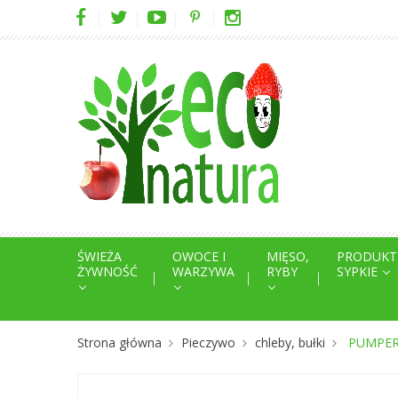
ŚWIEŻA
OWOCE I
MIĘSO,
PRODUKT
ŻYWNOŚĆ
WARZYWA
RYBY
SYPKIE
Strona główna
Pieczywo
chleby, bułki
PUMPERN