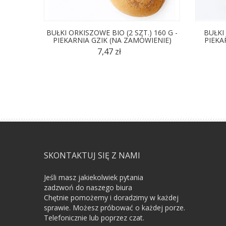
BUŁKI ORKISZOWE BIO (2 SZT.) 160 G -
BUŁKI 
PIEKARNIA GZIK (NA ZAMÓWIENIE)
PIEKA
7,47 zł
SKONTAKTUJ SIĘ Z NAMI
Jeśli masz jakiekolwiek pytania
zadzwoń do naszego biura
Chętnie pomożemy i doradzimy w każdej
sprawie. Możesz próbować o każdej porze.
Telefonicznie lub poprzez czat.