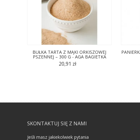
BUŁKA TARTA Z MĄKI ORKISZOWEJ
PANIERKA
PSZENNEJ – 300 G - AGA BAGIETKA
20,91 zł
SKONTAKTUJ SIĘ Z NAMI
Jeśli masz jakiekolwiek pytania