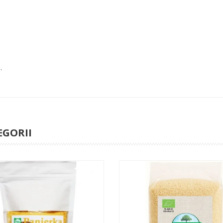
.
EGORII