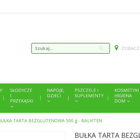
search
ZOBACZ
Y
SŁODYCZE
NAPOJE,
PSZCZELE I
KOSMETYKI
I
DZIECI
SUPLEMENTY
HIGIENA
PRZEKĄSKI
DOM
BUŁKA TARTA BEZGLUTENOWA 500 g - BALVITEN
BUŁKA TARTA BEZG