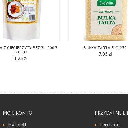
 Z CIECIERZYCY BEZGL. 500G -
BUŁKA TARTA BIO 250
VITKO
7,06 zł
11,25 zł
MOJE KONTO
PRZYDATNE LI
Mój profil
Regulamin