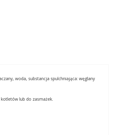
iaczany, woda, substancja spulchniająca: węglany
a kotletów lub do zasmażek.