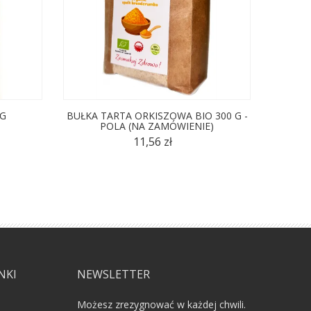
 G
BUŁKA TARTA ORKISZOWA BIO 300 G -
BUŁKA
POLA (NA ZAMÓWIENIE)
11,56 zł
NKI
NEWSLETTER
Możesz zrezygnować w każdej chwili.