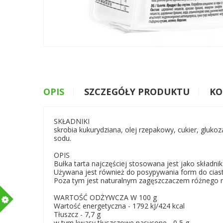
OPIS
SZCZEGÓŁY PRODUKTU
KO
SKŁADNIKI
skrobia kukurydziana, olej rzepakowy, cukier, gluko
sodu.
OPIS
Bułka tarta najczęściej stosowana jest jako składni
Używana jest również do posypywania form do ciast
Poza tym jest naturalnym zagęszczaczem różnego r
m
WARTOŚĆ ODŻYWCZA W 100 g
Wartość energetyczna - 1792 kJ/424 kcal
Tłuszcz - 7,7 g
w tym kwasy tłuszczowe nasycone - 0,5 g