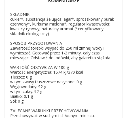
KOMENTARZE
SKŁADNIKI
cukier*, substancja żelująca: agar*, sproszkowany burak
czerwony*, kurkuma mielona*, regulator kwasowości:
kwas cytrynowy, naturalny aromat (*certyfikowany
składnik ekologiczny)
SPOSÓB PRZYGOTOWANIA
Zawartość torebki wsypać do 250 ml zimnej wody i
wymieszać. Gotować przez 1-2 minuty, cały czas
mieszając. Odstawić do lodówki, aby galaretka stężała.
WARTOŚĆ ODŻYWCZA W 100 g
Wartość energetyczna: 1574 kJ/370 kcal
Tłuszcz: 0 g
w tym kwasy tłuszczowe nasycone: 0 g
Węglowodany: 92 g
w tym cukry: 92 g
Białko: 0,1 g
Sól: 0 g
ZALECANE WARUNKI PRZECHOWYWANIA
Przechowywać w suchym i chłodnym miejscu.