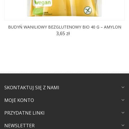
BUDYŃ WANILIOWY BEZGLUTENOWY BIO 40 G – AMYLON
3,65 zł
SKONTAKTUJ SIĘ Z NAMI
expand_more
MOJE KONTO
expand_more
PRZYDATNE LINKI
expand_more
NEWSLETTER
expand_more