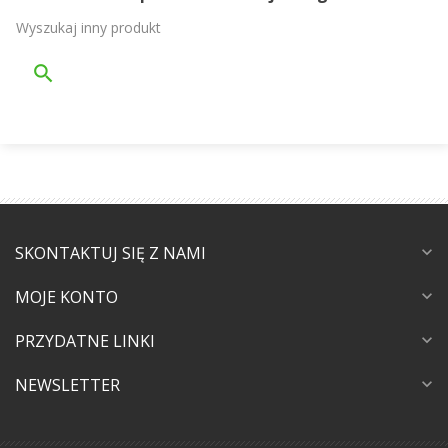
Wyszukaj inny produkt
SKONTAKTUJ SIĘ Z NAMI
expand_more
MOJE KONTO
expand_more
PRZYDATNE LINKI
expand_more
NEWSLETTER
expand_more