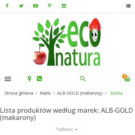
0
menu
Strona główna
Marki
ALB-GOLD (makarony)
Marka
Lista produktów według marek: ALB-GOLD
(makarony)
Trafność
arrow_drop_down