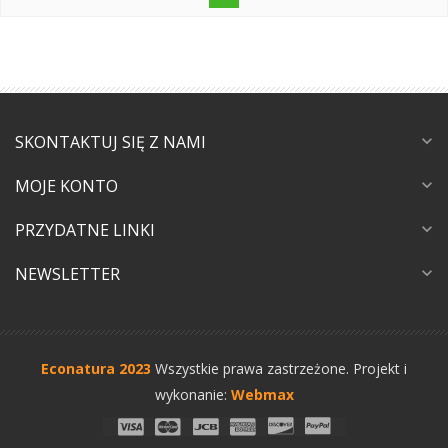
SKONTAKTUJ SIĘ Z NAMI
expand_more
MOJE KONTO
expand_more
PRZYDATNE LINKI
expand_more
NEWSLETTER
expand_more
Econatura 2023
Wszystkie prawa zastrzeżone.
Projekt i
wykonanie:
Webmax