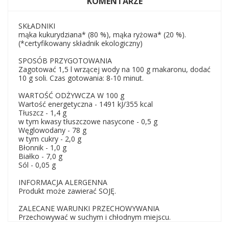
KOMENTARZE
SKŁADNIKI
mąka kukurydziana* (80 %), mąka ryżowa* (20 %).
(*certyfikowany składnik ekologiczny)
SPOSÓB PRZYGOTOWANIA
Zagotować 1,5 l wrzącej wody na 100 g makaronu, dodać
10 g soli. Czas gotowania: 8-10 minut.
WARTOŚĆ ODŻYWCZA W 100 g
Wartość energetyczna - 1491 kJ/355 kcal
Tłuszcz - 1,4 g
w tym kwasy tłuszczowe nasycone - 0,5 g
Węglowodany - 78 g
w tym cukry - 2,0 g
Błonnik - 1,0 g
Białko - 7,0 g
Sól - 0,05 g
INFORMACJA ALERGENNA
Produkt może zawierać SOJĘ.
ZALECANE WARUNKI PRZECHOWYWANIA
Przechowywać w suchym i chłodnym miejscu.