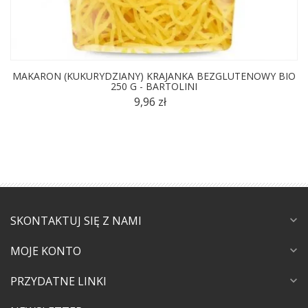
MAKARON (KUKURYDZIANY) KRAJANKA BEZGLUTENOWY BIO
250 G - BARTOLINI
9,96 zł
SKONTAKTUJ SIĘ Z NAMI
expand_more
MOJE KONTO
expand_more
PRZYDATNE LINKI
expand_more