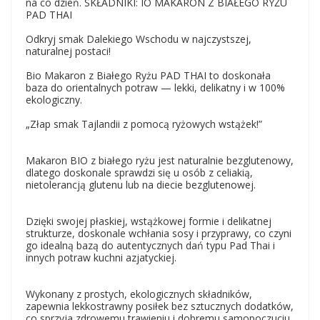
na co dzień. SKŁADNIKI: IO MAKARON Z BIAŁEGO RYŻU
PAD THAI
Odkryj smak Dalekiego Wschodu w najczystszej,
naturalnej postaci!
Bio Makaron z Białego Ryżu PAD THAI to doskonała
baza do orientalnych potraw — lekki, delikatny i w 100%
ekologiczny.
„Złap smak Tajlandii z pomocą ryżowych wstążek!”
Makaron BIO z białego ryżu jest naturalnie bezglutenowy,
dlatego doskonale sprawdzi się u osób z celiakią,
nietolerancją glutenu lub na diecie bezglutenowej.
Dzięki swojej płaskiej, wstążkowej formie i delikatnej
strukturze, doskonale wchłania sosy i przyprawy, co czyni
go idealną bazą do autentycznych dań typu Pad Thai i
innych potraw kuchni azjatyckiej.
Wykonany z prostych, ekologicznych składników,
zapewnia lekkostrawny posiłek bez sztucznych dodatków,
co sprzyja zdrowemu trawieniu i dobremu samopoczuciu