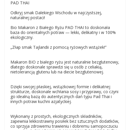
PAD THAI
Odkryj smak Dalekiego Wschodu w najczystszej,
naturalnej postaci!
Bio Makaron z Białego Ryżu PAD THAI to doskonała
baza do orientalnych potraw — lekki, delikatny i w 100%
ekologiczny.
„Złap smak Tajlandii z pomocą ryżowych wstążek!”
Makaron BIO z białego ryżu jest naturalnie bezglutenowy,
dlatego doskonale sprawdzi się u osób z celiakią,
nietolerancją glutenu lub na diecie bezglutenowej.
Dzięki swojej płaskiej, wstążkowej formie i delikatnej
strukturze, doskonale wchłania sosy i przyprawy, co czyni
go idealną bazą do autentycznych dań typu Pad Thai i
innych potraw kuchni azjatyckiej.
Wykonany z prostych, ekologicznych składników,
zapewnia lekkostrawny posiłek bez sztucznych dodatków,
co sprzyja zdrowemu trawieniu i dobremu samopoczuciu