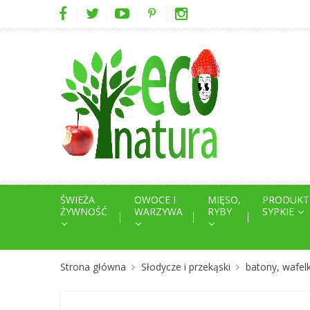
ŚWIEŻA
OWOCE I
MIĘSO,
PRODUKT
ŻYWNOŚĆ
WARZYWA
RYBY
SYPKIE
Strona główna
Słodycze i przekąski
batony, wafelk