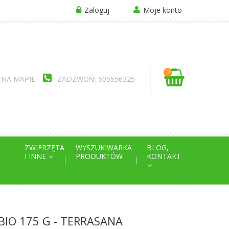
Zaloguj
Moje konto
0
 NA MAPIE
ZADZWOŃ: 505556325
ZWIERZĘTA
WYSZUKIWARKA
BLOG,
I INNE
PRODUKTÓW
KONTAKT
IO 175 G - TERRASANA