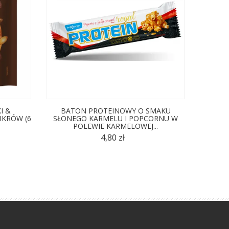
I &
BATON PROTEINOWY O SMAKU
BAT
KRÓW (6
SŁONEGO KARMELU I POPCORNU W
TRUSK
POLEWIE KARMELOWEJ...
4,80 zł