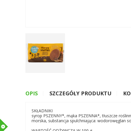
OPIS
SZCZEGÓŁY PRODUKTU
KO
SKŁADNIKI
syrop PSZENNY*, mąka PSZENNA*, tłuszcze roślinne*
morska, substancja spulchniająca: wodorowęglan sod
m
WARTOŚĆ ODŻYWCZA W 100 g