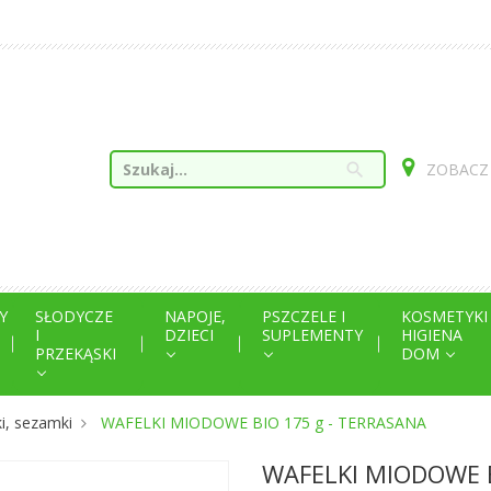
search
ZOBACZ
Y
SŁODYCZE
NAPOJE,
PSZCZELE I
KOSMETYKI
I
DZIECI
SUPLEMENTY
HIGIENA
PRZEKĄSKI
DOM
i, sezamki
WAFELKI MIODOWE BIO 175 g - TERRASANA
WAFELKI MIODOWE B