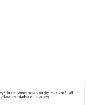
wy*, białko słonecznika*, otręby PSZENNE*, sól
tyfikowany składnik ekologiczny)