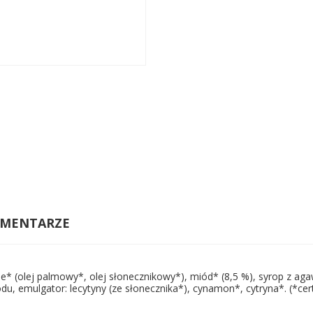
MENTARZE
 (olej palmowy*, olej słonecznikowy*), miód* (8,5 %), syrop z aga
u, emulgator: lecytyny (ze słonecznika*), cynamon*, cytryna*. (*cer